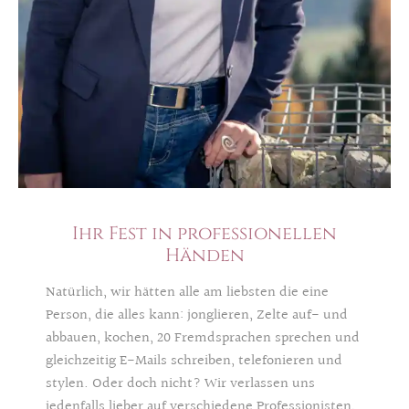
Ihr Fest in professionellen
Händen
Natürlich, wir hätten alle am liebsten die eine
Person, die alles kann: jonglieren, Zelte auf- und
abbauen, kochen, 20 Fremdsprachen sprechen und
gleichzeitig E-Mails schreiben, telefonieren und
stylen. Oder doch nicht? Wir verlassen uns
jedenfalls lieber auf verschiedene Professionisten,