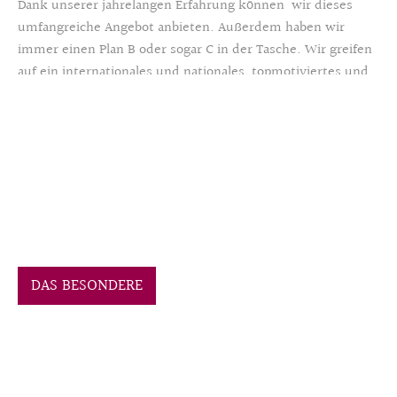
Dank unserer jahrelangen Erfahrung können wir dieses
umfangreiche Angebot anbieten. Außerdem haben wir
immer einen Plan B oder sogar C in der Tasche. Wir greifen
auf ein internationales und nationales, topmotiviertes und
exklusives Netzwerk zurück und realisieren so mit viel
Spaß, Motivation und Empathie Ihre Feier.
DAS BESONDERE