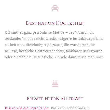
Destination Hochzeiten
Oft sind es ganz persönliche Motive – der Wunsch als
Ausländer*in oder nicht Ortskundiger*e im Salzburgerland
zu heiraten: die einzigartige Natur, die wunderschöne
Kulisse, herzliche Gastfreundschaft, familiärer Background
oder einfach die Urlaubsliebe. Gerade dann muss man noch
mehr bedenken, als sonst schon. Allein die Bürokratie
gleicht einem kleinen Wirrwarrspiel. Als regionale Profis
unterstützen wir Sie, damit Sie Ihren Traum realisieren
können. Auch vice versa: Wenn Sie als Salzburger*in im
Ausland bzw. einer anderen Region heiraten möchten,
stehen wir gerne zur Verfügung.
Private Feiern aller Art
Feiern wie die Feste fallen
. Das kann schonmal zur