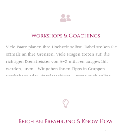
Dekokonzept
benötigen sind wir gerne für Sie da. Auch
exklusive Rundum-
Eventstyling-Packages
sind Teil
unseres Angebotes.
Workshops & Coachings
Viele Paare planen Ihre Hochzeit selbst. Dabei stoßen Sie
oftmals an Ihre Grenzen. Viele Fragen treten auf, die
richtigen Dienstleister von A-Z müssen ausgewählt
werden, uvm… Wir geben Ihnen Tipps in Gruppen-
Workshops oder Einzelcoachings – gerne auch online.
TIPP: als Gutschein verschenken
Reich an Erfahrung & Know How