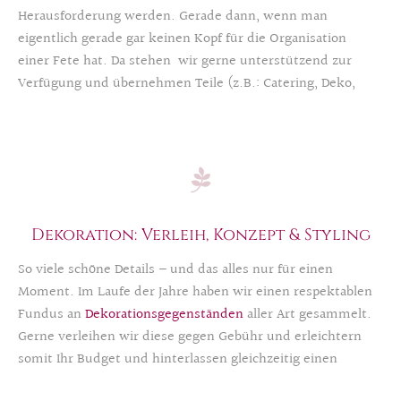
Herausforderung werden. Gerade dann, wenn man
eigentlich gerade gar keinen Kopf für die Organisation
einer Fete hat. Da stehen wir gerne unterstützend zur
Verfügung und übernehmen Teile (z.B.: Catering, Deko,
Einladungs- und Menükarten, Veranstanstaltungsort
Sideevents, Shuttle…) oder auch die gesamte Organisation
Ihres runden Geburtstages, der Verlobungsfeier, dem
Hochzeitsjubiläum, der Promotionsfeier, des
Kindergeburtstages…
Dekoration: Verleih, Konzept & Styling
So viele schöne Details – und das alles nur für einen
Moment. Im Laufe der Jahre haben wir einen respektablen
Fundus an
Dekorationsgegenständen
aller Art gesammelt.
Gerne verleihen wir diese gegen Gebühr und erleichtern
somit Ihr Budget und hinterlassen gleichzeitig einen
grünen Fußabdruck. Wenn Sie Hilfe oder Ideen beim