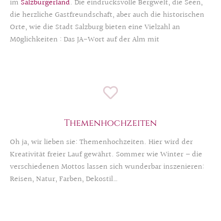
im
Salzburgerland
. Die eindrucksvolle Bergwelt, die Seen,
die herzliche Gastfreundschaft, aber auch die historischen
Orte, wie die Stadt Salzburg bieten eine Vielzahl an
Möglichkeiten : Das JA-Wort auf der Alm mit
anschließender Party im modernen, urbanen Stil – oder
umgekehrt? Gerne realisieren wir auch Ihre persönlichen
oder vielleicht ausgefallensten Ideen.
Themenhochzeiten
Oh ja, wir lieben sie: Themenhochzeiten. Hier wird der
Kreativität freier Lauf gewährt. Sommer wie Winter – die
verschiedenen Mottos lassen sich wunderbar inszenieren:
Reisen, Natur, Farben, Dekostil…
Wir haben schon viel erlebt und umgesetzt und bringen
unsere Expertise gerne ein.